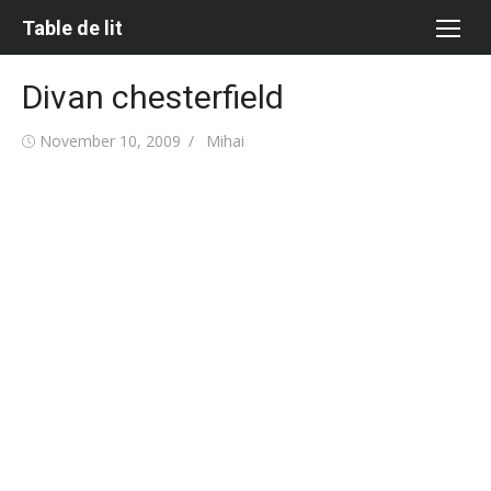
Skip
Table de lit
to
content
Divan chesterfield
Posted
Author
November 10, 2009
Mihai
on