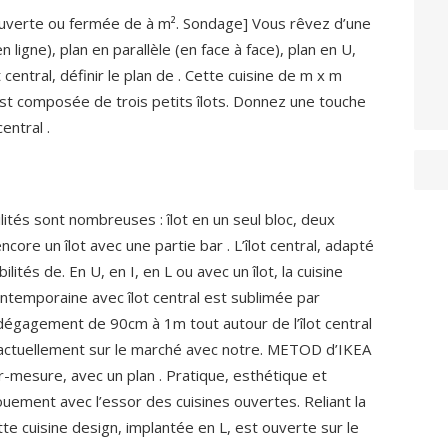
e ouverte ou fermée de à m². Sondage] Vous rêvez d’une
n ligne), plan en parallèle (en face à face), plan en U,
 central, définir le plan de . Cette cuisine de m x m
t composée de trois petits îlots. Donnez une touche
entral .
ilités sont nombreuses : îlot en un seul bloc, deux
 encore un îlot avec une partie bar . L’îlot central, adapté
ités de. En U, en I, en L ou avec un îlot, la cuisine
contemporaine avec îlot central est sublimée par
un dégagement de 90cm à 1m tout autour de l’îlot central
it actuellement sur le marché avec notre. METOD d’IKEA
-mesure, avec un plan . Pratique, esthétique et
ngouement avec l’essor des cuisines ouvertes. Reliant la
tte cuisine design, implantée en L, est ouverte sur le