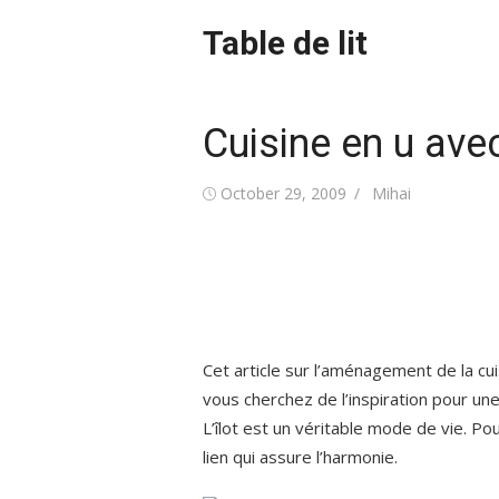
Skip
Table de lit
to
content
Cuisine en u avec
Posted
Author
October 29, 2009
Mihai
on
Cet article sur l’aménagement de la cui
vous cherchez de l’inspiration pour u
L’îlot est un véritable mode de vie. Pour
lien qui assure l’harmonie.