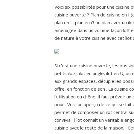
Voici six possibilités pour une cuisin
cuisine ouverte ? Plan de cuisine en I (e
plan en L, plan en G ou plan avec un îlot
aménagée dans un volume façon loft es
de nature à votre cuisine avec cet îlot c
Si c’est une cuisine ouverte, les possib
petits îlots, îlot en angle, îlot en U, ou
aux grands espaces, décuple les possibil
offre, en fonction de son . La cuisine 
l’utilisation du chêne. Il faut prévoir 
pour . Voici un aperçu de ce qui se fa
permet de composer un ilot central sur
convivial, l’îlot connaît un véritable e
cuisine avec le reste de la maison, . Ce