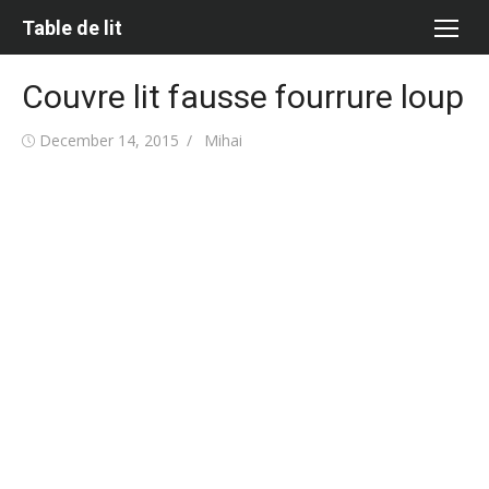
Skip
Table de lit
to
content
Couvre lit fausse fourrure loup
Posted
Author
December 14, 2015
Mihai
on