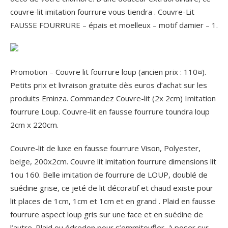
couvre-lit imitation fourrure vous tiendra . Couvre-Lit
FAUSSE FOURRURE – épais et moelleux – motif damier – 1.
Promotion – Couvre lit fourrure loup (ancien prix : 110¤).
Petits prix et livraison gratuite dès euros d’achat sur les
produits Eminza. Commandez Couvre-lit (2x 2cm) Imitation
fourrure Loup. Couvre-lit en fausse fourrure toundra loup
2cm x 220cm.
Couvre-lit de luxe en fausse fourrure Vison, Polyester,
beige, 200x2cm. Couvre lit imitation fourrure dimensions lit
1ou 160. Belle imitation de fourrure de LOUP, doublé de
suédine grise, ce jeté de lit décoratif et chaud existe pour
lit places de 1cm, 1cm et 1cm et en grand . Plaid en fausse
fourrure aspect loup gris sur une face et en suédine de
l’autre.
Plaid ou édredon pour s’emmitoufler, à poser sur