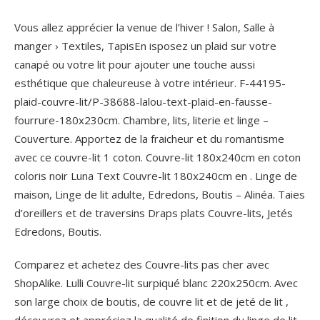
Vous allez apprécier la venue de l’hiver ! Salon, Salle à
manger › Textiles, TapisEn isposez un plaid sur votre
canapé ou votre lit pour ajouter une touche aussi
esthétique que chaleureuse à votre intérieur. F-44195-
plaid-couvre-lit/P-38688-lalou-text-plaid-en-fausse-
fourrure-180x230cm. Chambre, lits, literie et linge –
Couverture. Apportez de la fraicheur et du romantisme
avec ce couvre-lit 1 coton. Couvre-lit 180x240cm en coton
coloris noir Luna Text Couvre-lit 180x240cm en . Linge de
maison, Linge de lit adulte, Edredons, Boutis – Alinéa. Taies
d’oreillers et de traversins Draps plats Couvre-lits, Jetés
Edredons, Boutis.
Comparez et achetez des Couvre-lits pas cher avec
ShopAlike. Lulli Couvre-lit surpiqué blanc 220x250cm. Avec
son large choix de boutis, de couvre lit et de jeté de lit ,
découvrez et appréciez la qualité de finition du linge de lit