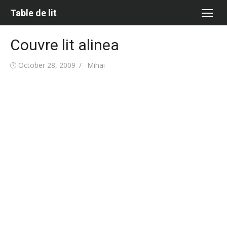
Skip
Table de lit
to
content
Couvre lit alinea
Posted
Author
October 28, 2009
Mihai
on