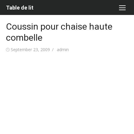
Skip
Table de lit
to
content
Coussin pour chaise haute
combelle
Posted
Author
September 23, 2009
admin
on