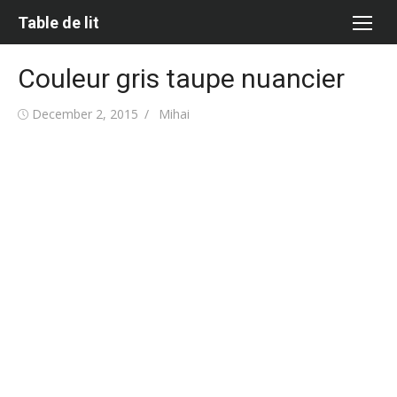
Skip
Table de lit
to
content
Couleur gris taupe nuancier
Posted
Author
December 2, 2015
Mihai
on