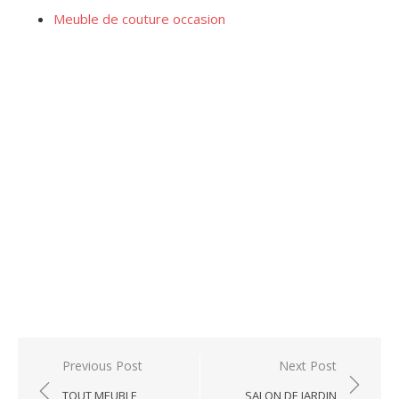
Meuble de couture occasion
Post
Previous Post
Next Post
navigation
TOUT MEUBLE
SALON DE JARDIN