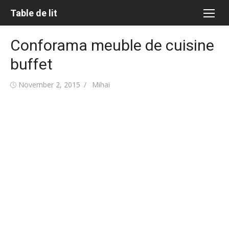
Skip
Table de lit
to
content
Conforama meuble de cuisine
buffet
Posted
Author
November 2, 2015
Mihai
on