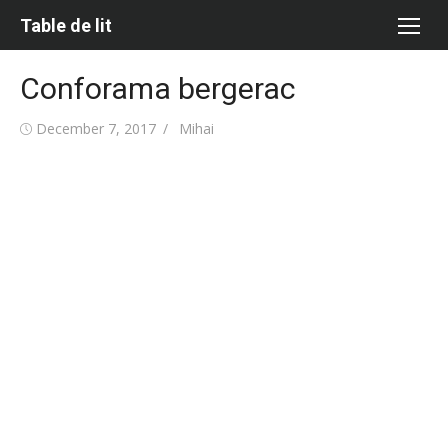
Skip
Table de lit
to
content
Conforama bergerac
Posted
Author
December 7, 2017
Mihai
on