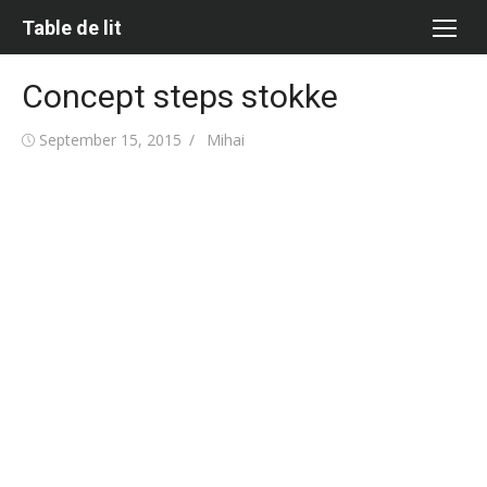
Skip
Table de lit
to
content
Concept steps stokke
Posted
Author
September 15, 2015
Mihai
on