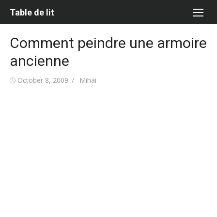
Skip
Table de lit
to
content
Comment peindre une armoire
ancienne
Posted
Author
October 8, 2009
Mihai
on