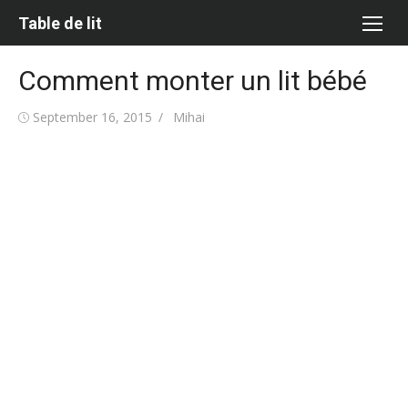
Skip
Table de lit
to
content
Comment monter un lit bébé
Posted
Author
September 16, 2015
Mihai
on