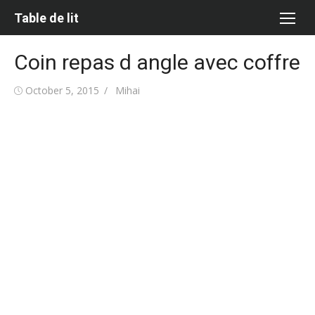
Skip
Table de lit
to
content
Coin repas d angle avec coffre
Posted
Author
October 5, 2015
Mihai
on