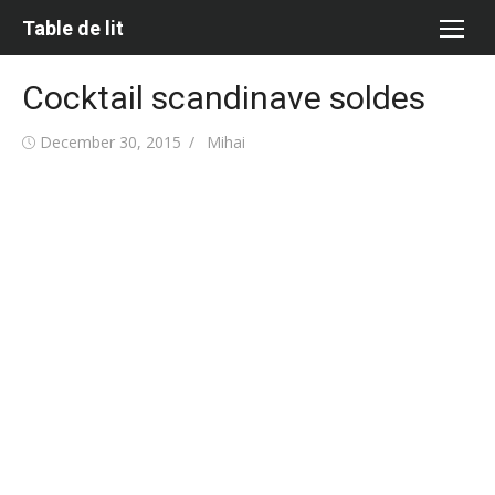
Skip
Table de lit
to
content
Cocktail scandinave soldes
Posted
Author
December 30, 2015
Mihai
on