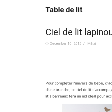
Skip
Table de lit
to
content
Ciel de lit lapi
Posted
Author
December 10, 2015
Mihai
on
Pour compléter l’univers de bébé, craqu
d’une branche, ce ciel de lit s’accompag
lit à barreaux fera un nid idéal pour accue