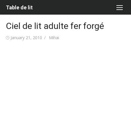
Skip
Table de lit
to
content
Ciel de lit adulte fer forgé
Posted
Author
January 21, 2010
Mihai
on