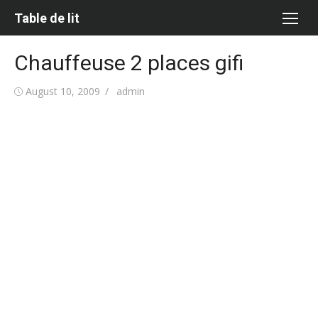
Skip
Table de lit
to
content
Chauffeuse 2 places gifi
Posted
Author
August 10, 2009
admin
on