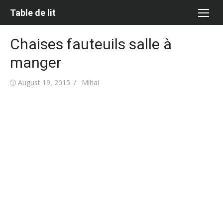
Skip
Table de lit
to
content
Chaises fauteuils salle à
manger
Posted
Author
August 19, 2015
Mihai
on