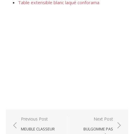
Table extensible blanc laqué conforama
Post
Previous Post
Next Post
navigation
MEUBLE CLASSEUR
BULGOMME PAS