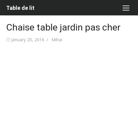
Skip
Table de lit
to
content
Chaise table jardin pas cher
Posted
Author
January 20, 2016
Mihai
on