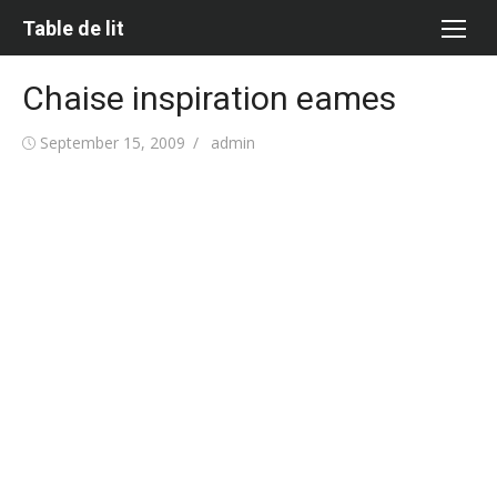
Skip
Table de lit
to
content
Chaise inspiration eames
Posted
Author
September 15, 2009
admin
on