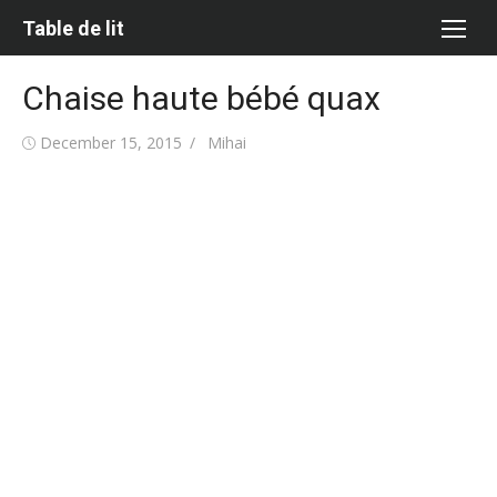
Skip
Table de lit
to
content
Chaise haute bébé quax
Posted
Author
December 15, 2015
Mihai
on