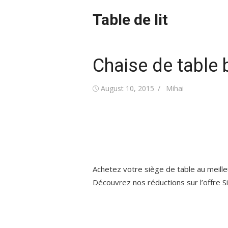
Skip
Table de lit
to
content
Chaise de table 
Posted
Author
August 10, 2015
Mihai
on
Achetez votre siège de table au meilleur
Découvrez nos réductions sur l’offre S