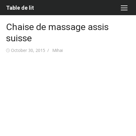
Skip
Table de lit
to
content
Chaise de massage assis
suisse
Posted
Author
October 30, 2015
Mihai
on