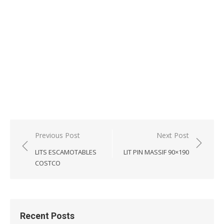
Post
Previous Post
Next Post
navigation
LITS ESCAMOTABLES
LIT PIN MASSIF 90×190
COSTCO
Recent Posts