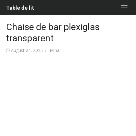
Skip
Table de lit
to
content
Chaise de bar plexiglas
transparent
Posted
Author
August 24, 2015
Mihai
on