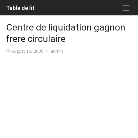
Skip
Table de lit
to
content
Centre de liquidation gagnon
frere circulaire
Posted
Author
August 13, 2009
admin
on