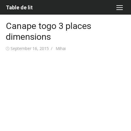
Skip
Table de lit
to
content
Canape togo 3 places
dimensions
Posted
Author
September 16, 2015
Mihai
on