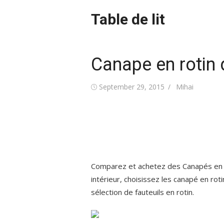
Skip
Table de lit
to
content
Canape en rotin d
Posted
Author
September 29, 2015
Mihai
on
Comparez et achetez des Canapés en ro
intérieur, choisissez les canapé en rot
sélection de fauteuils en rotin.