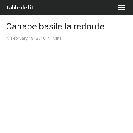
Skip
Table de lit
to
content
Canape basile la redoute
Posted
Author
February 18, 2010
Mihai
on