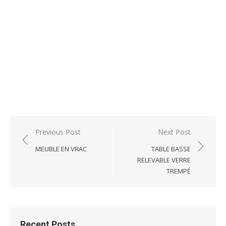
Post
Previous Post
Next Post
navigation
MEUBLE EN VRAC
TABLE BASSE
RELEVABLE VERRE
TREMPÉ
Recent Posts