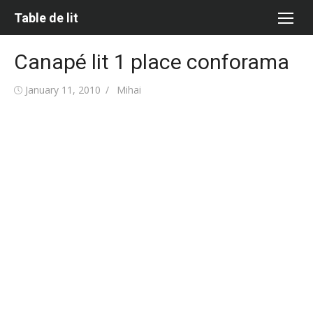
Skip
Table de lit
to
content
Canapé lit 1 place conforama
Posted
Author
January 11, 2010
Mihai
on