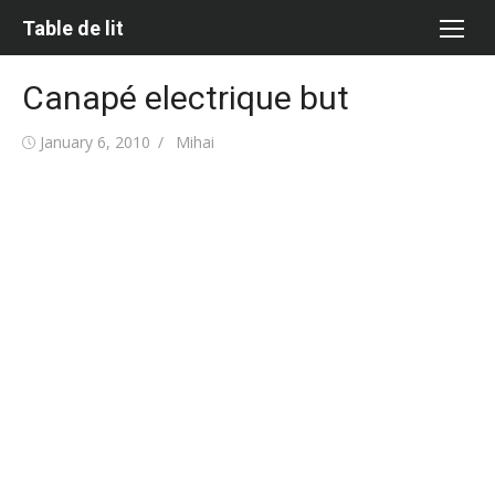
Skip
Table de lit
to
content
Canapé electrique but
Posted
Author
January 6, 2010
Mihai
on