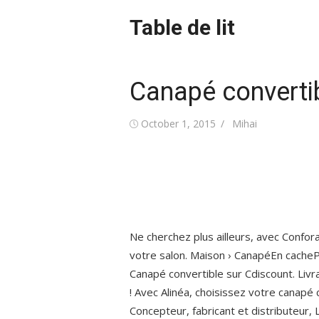
Skip
Table de lit
to
content
Canapé converti
Posted
Author
October 1, 2015
Mihai
on
Ne cherchez plus ailleurs, avec Confor
votre salon. Maison › CanapéEn cacheP
Canapé convertible sur Cdiscount. Liv
! Avec Alinéa, choisissez votre canapé
Concepteur, fabricant et distributeur,