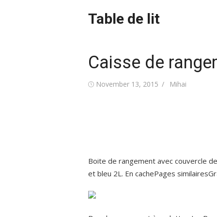
Skip
Table de lit
to
content
Caisse de rangem
Posted
Author
November 13, 2015
Mihai
on
Boite de rangement avec couvercle des
et bleu 2L. En cachePages similairesG