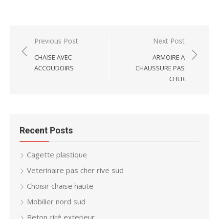
Post
Previous Post
Next Post
navigation
CHAISE AVEC
ARMOIRE A
ACCOUDOIRS
CHAUSSURE PAS
CHER
Recent Posts
Cagette plastique
Veterinaire pas cher rive sud
Choisir chaise haute
Mobilier nord sud
Beton ciré exterieur