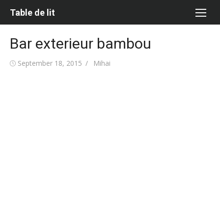
Skip
Table de lit
to
content
Bar exterieur bambou
Posted
Author
September 18, 2015
Mihai
on