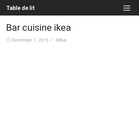
Skip
Table de lit
to
content
Bar cuisine ikea
Posted
Author
December 1, 2015
Mihai
on