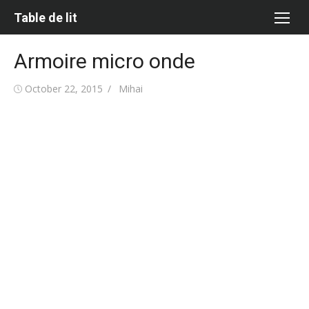
Skip
Table de lit
to
content
Armoire micro onde
Posted
Author
October 22, 2015
Mihai
on