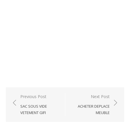
Post
Previous Post
Next Post
navigation
SAC SOUS VIDE
ACHETER DEPLACE
VETEMENT GIFI
MEUBLE