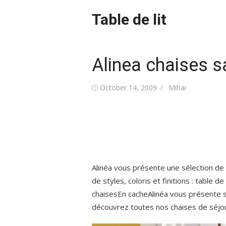
Skip
Table de lit
to
content
Alinea chaises s
Posted
Author
October 14, 2009
Mihai
on
Alinéa vous présente une sélection de 
de styles, coloris et finitions : table 
chaisesEn cacheAlinéa vous présente 
découvrez toutes nos chaises de séjour