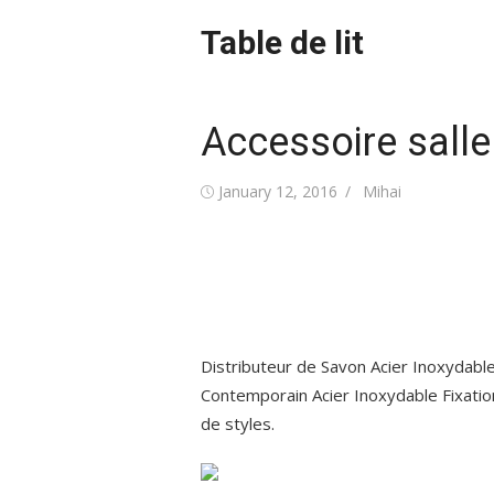
Skip
Table de lit
to
content
Accessoire salle
Posted
Author
January 12, 2016
Mihai
on
Distributeur de Savon Acier Inoxydable 
Contemporain Acier Inoxydable Fixatio
de styles.